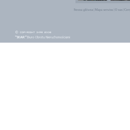
Strona główna
|
Mapa serwisu
|
O nas
|
Cert