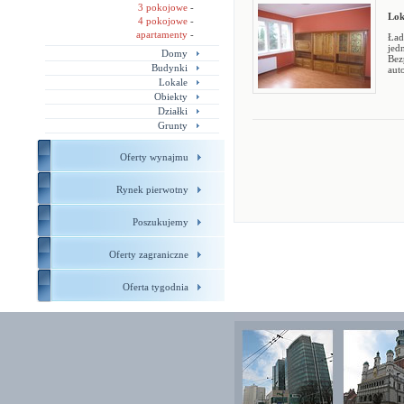
3 pokojowe
-
Lok
4 pokojowe
-
apartamenty
-
Ład
jed
Domy
Bez
Budynki
aut
Lokale
Obiekty
Działki
Grunty
Oferty wynajmu
Rynek pierwotny
Poszukujemy
Oferty zagraniczne
Oferta tygodnia