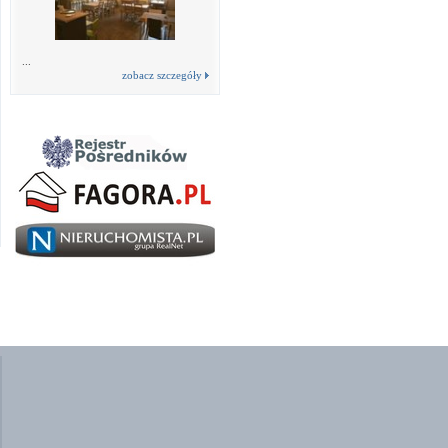
...
zobacz szczegóły