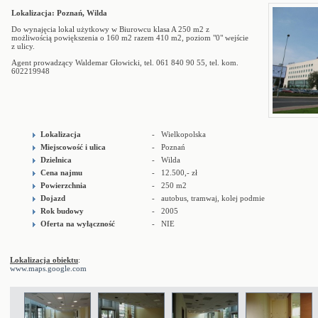
Lokalizacja: Poznań, Wilda
Do wynajęcia lokal użytkowy w Biurowcu klasa A 250 m2 z
możliwością powiększenia o 160 m2 razem 410 m2, poziom "0" wejście
z ulicy.
Agent prowadzący Waldemar Głowicki, tel. 061 840 90 55, tel. kom.
602219948
Lokalizacja
- Wielkopolska
Miejscowość i ulica
- Poznań
Dzielnica
- Wilda
Cena najmu
- 12.500,- zł
Powierzchnia
- 250 m2
Dojazd
- autobus, tramwaj, kolej podmie
Rok budowy
- 2005
Oferta na wyłączność
- NIE
Lokalizacja obiektu
:
www.maps.google.com