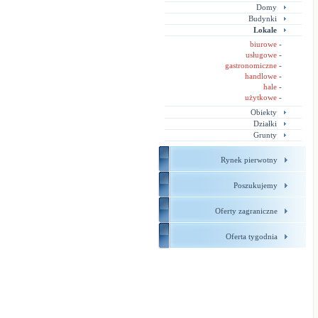
Domy
Budynki
Lokale
biurowe
-
usługowe
-
gastronomiczne
-
handlowe
-
hale
-
użytkowe
-
Obiekty
Działki
Grunty
Rynek pierwotny
Poszukujemy
Oferty zagraniczne
Oferta tygodnia